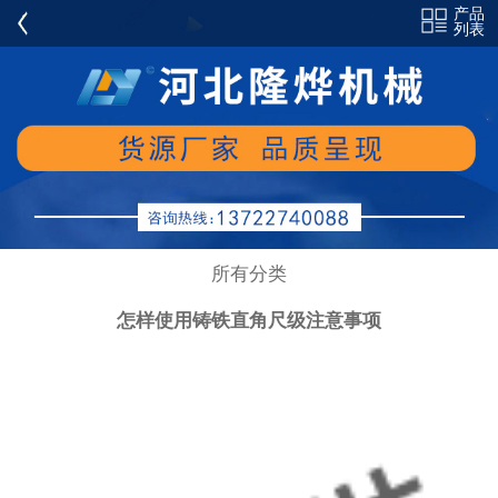
产品
全部分类
列表
铸铁平板（平台）系列
花岗岩(大理石)量具系列
铸铁弯板系列
铸铁方箱/方筒系列
铸铁平尺/角尺/方尺系列
所有分类
铸铁V型铁/V型架系列
怎样使用铸铁直角尺级注意事项
镁铝量具系列
偏摆仪/齿轮跳动检查仪系列
塞环规/机床验棒系列