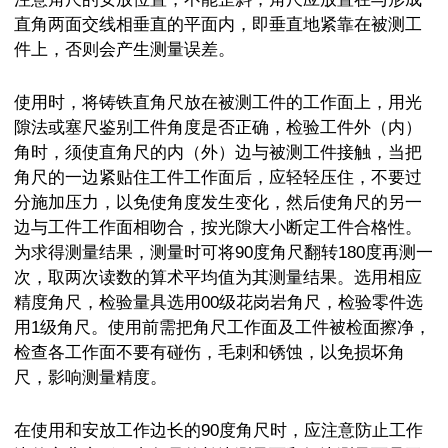
直角两面交线相垂直的平面内，即垂直地紧靠在被测工
件上，否则会产生测量误差。
使用时，将铸铁直角尺放在被测工件的工作面上，用光
隙法或塞尺鉴别工件角度是否正确，检验工件外（内）
角时，须使直角尺的内（外）边与被测工件接触，当把
角尺的一边紧贴住工件工作面后，应轻轻压住，不要过
分施加压力，以免使角度发生变化，然后使角尺的另一
边与工件工作面相吻合，按光隙大小断定工件合格性。
为求得测量结果，测量时可将90度角尺翻转180度再测一
次，取两次读数的算术平均值为其测量结果。选用相应
精度角尺，检验量具选用00级花岗岩角尺，检验零件选
用1级角尺。使用前需把角尺工作面及工件被检面擦净，
检查各工作面不要有碰伤，毛刺和锈蚀，以免损坏角
尺，影响测量精度。
在使用和安放工作边长的90度角尺时，应注意防止工作