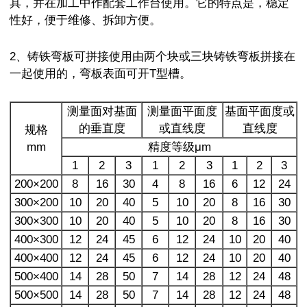
具，并在加工中作配套工作台使用。它的特点是，稳定
性好，便于维修、拆卸方便。
2、铸铁弯板可拼接使用由两个块或三块铸铁弯板拼接在
一起使用的，弯板表面可开T型槽。
测量面对基面
测量面平面度
基面平面度或
的垂直度
或直线度
直线度
规格
mm
精度等级μm
1
2
3
1
2
3
1
2
3
200×200
8
16
30
4
8
16
6
12
24
300×200
10
20
40
5
10
20
8
16
30
300×300
10
20
40
5
10
20
8
16
30
400×300
12
24
45
6
12
24
10
20
40
400×400
12
24
45
6
12
24
10
20
40
500×400
14
28
50
7
14
28
12
24
48
500×500
14
28
50
7
14
28
12
24
48