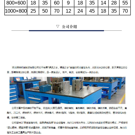
800×600
18
35
60
9
18
35
14
28
55
1000×800
25
50
70
12
24
45
18
35
70