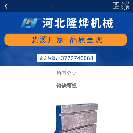
产品
全部分类
列表
铸铁平板（平台）系列
花岗岩(大理石)量具系列
铸铁弯板系列
铸铁方箱/方筒系列
铸铁平尺/角尺/方尺系列
所有分类
铸铁V型铁/V型架系列
铸铁弯板
镁铝量具系列
偏摆仪/齿轮跳动检查仪系列
塞环规/机床验棒系列